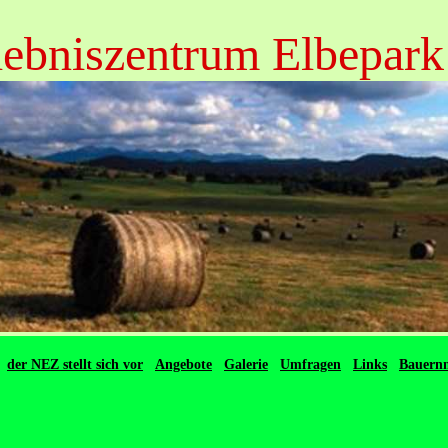
lebniszentrum Elbepark
der NEZ stellt sich vor
Angebote
Galerie
Umfragen
Links
Bauernm